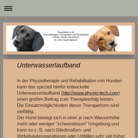
Tierarztpraxis für
Physiotherapie, Chiropraktik und Osteopathie
- Pferde, Hunde und Katzen -
Dr. Imke Querengässer
Unterwasserlaufband
In der Physiotherapie und Rehabilitation von Hunden
kann das speziell hierfür entwickelte
Unterwasserlaufband (
http://www.physio-tech.com
)
einen großen Beitrag zum Therapieerfolg leisten.
Die Einsatzmöglichkeiten dieser Therapieform sind
vielfältig:
Der Hund bewegt sich in einer je nach Wasserhöhe
mehr oder weniger "schwerelosen" Umgebung und
kann so z. B. nach Gliedmaßen- und
Wirbelsäulenoperationen oder Unfällen sehr viel früher