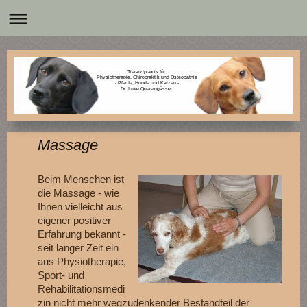
Tierarztpraxis für
Physiotherapie, Chiropraktik und Osteopathie
- Pferde, Hunde und Katzen -
Dr. Imke Querengässer
Massage
Beim Menschen ist
die Massage - wie
Ihnen vielleicht aus
eigener positiver
Erfahrung bekannt -
seit langer Zeit ein
aus Physiotherapie,
Sport- und
Rehabilitationsmedi
zin nicht mehr wegzudenkender Bestandteil der