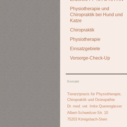
Physiotherapie und
Chiropraktik bei Hund und
Katze
Chiropraktik
Physiotherapie
Einsatzgebiete
Vorsorge-Check-Up
Kontakt
Tierarztpraxis für Physiotherapie,
Chiropraktik und Osteopathie
Dr. med. vet. Imke Querengässer
Albert-Schweitzer-Str. 10
75203 Königsbach-Stein