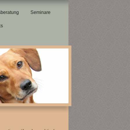
sberatung
Seminare
ks