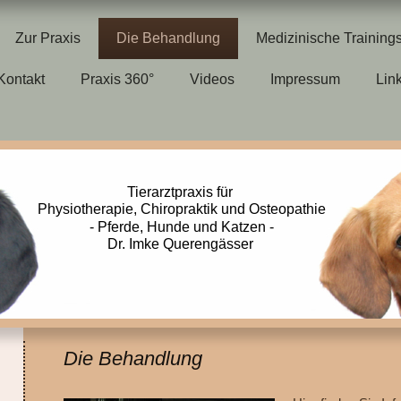
Zur Praxis
Die Behandlung
Medizinische Training
Kontakt
Praxis 360°
Videos
Impressum
Lin
Tierarztpraxis für
Physiotherapie, Chiropraktik und Osteopathie
- Pferde, Hunde und Katzen -
Dr. Imke Querengässer
Die Behandlung