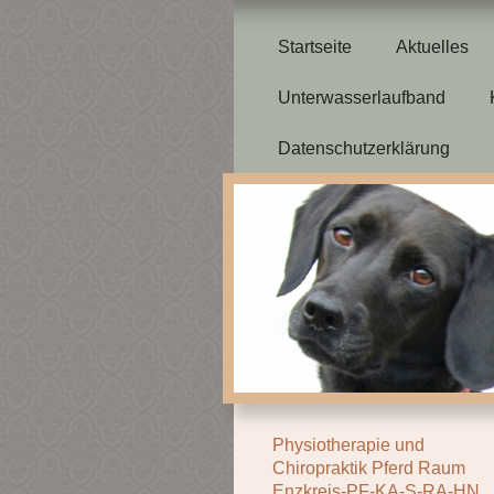
Startseite
Aktuelles
Unterwasserlaufband
Datenschutzerklärung
Physiotherapie und
Chiropraktik Pferd Raum
Enzkreis-PF-KA-S-RA-HN