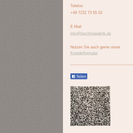
Telefon
+49 7232 73 55 02
E-Mail
info@tierchiropraktik.de
Nutzen Sie auch gerne unser
Kontaktformular
Teilen