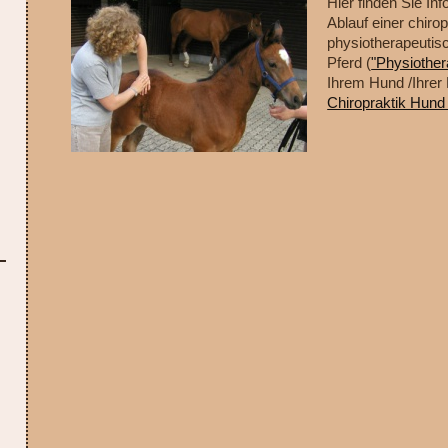
Hier finden Sie In
Ablauf einer chiro
physiotherapeutis
Pferd (
"Physiother
Ihrem Hund /Ihrer 
Chiropraktik Hund