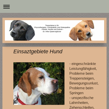
Tierarztpraxis für
Physiotherapie, Chiropraktik und Osteopathie
- Pferde, Hunde und Katzen -
Dr. Imke Querengässer
Einsaztgebiete Hund
- eingeschränkte
Leistungfähigkeit,
Probleme beim
Treppensteigen,
Bewegungsunlust,
Probleme beim
Springen
- unspezifische
Lahmheiten,
Zehenschleifen,