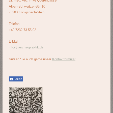
Dr. med. vet. Imke Querengässer
Albert-Schweitzer-Str. 10
75203 Königsbach-Stein
Telefon
+49 7232 73 55 02
E-Mail
info@tierchiropraktik.de
Nutzen Sie auch gerne unser
Kontaktformular
Teilen