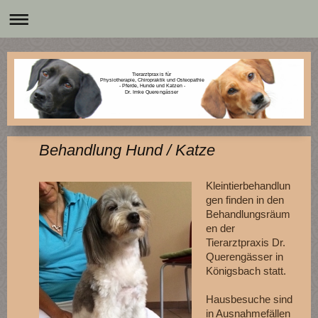
Tierarztpraxis für
Physiotherapie, Chiropraktik und Osteopathie
- Pferde, Hunde und Katzen -
Dr. Imke Querengässer
Behandlung Hund / Katze
Kleintierbehandlun
gen finden in den
Behandlungsräum
en der
Tierarztpraxis Dr.
Querengässer in
Königsbach statt.
Hausbesuche sind
in Ausnahmefällen